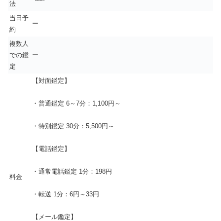
法
当日予
ー
約
複数人
での鑑
ー
定
【対面鑑定】
・普通鑑定 6～7分：1,100円～
・特別鑑定 30分：5,500円～
【電話鑑定】
・通常電話鑑定 1分：198円
料金
・転送 1分：6円～33円
【メール鑑定】