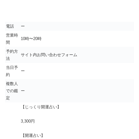
電話
ー
営業時
10時〜20時
間
予約方
サイト内お問い合わせフォーム
法
当日予
ー
約
複数人
での鑑
ー
定
【じっくり開運占い】
3,300円
【開運占い】