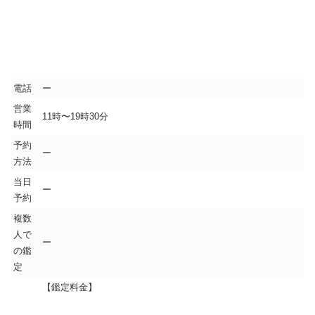
電話
ー
営業
11時〜19時30分
時間
予約
ー
方法
当日
ー
予約
複数
人で
ー
の鑑
定
【鑑定料金】