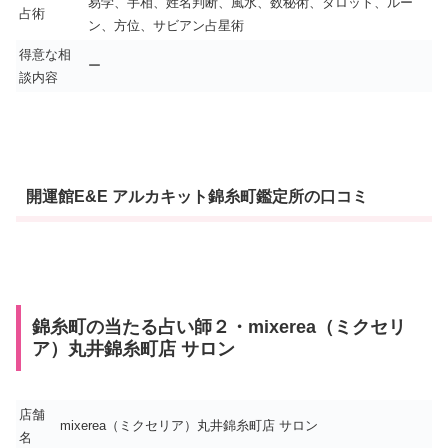
易学、手相、姓名判断、風水、数秘術、タロット、ルー
占術
ン、方位、サビアン占星術
得意な相
ー
談内容
開運館E&E アルカキット錦糸町鑑定所の口コミ
錦糸町の当たる占い師２・mixerea（ミクセリ
ア）丸井錦糸町店 サロン
店舗
mixerea（ミクセリア）丸井錦糸町店 サロン
名