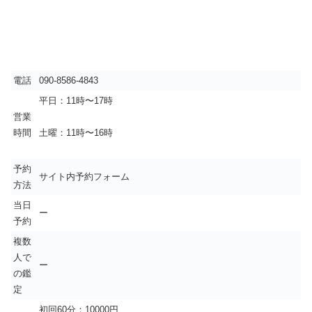
電話
090-8586-4843
平日：11時〜17時
営業
時間
土曜：11時〜16時
予約
サイト内予約フォーム
方法
当日
ー
予約
複数
人で
ー
の鑑
定
初回60分：10000円