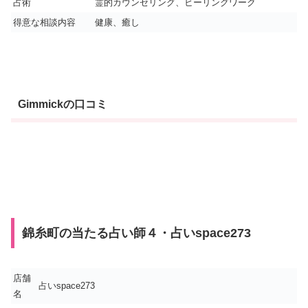
占術
霊的カウンセリング、ヒーリングワーク
得意な相談内容
健康、癒し
Gimmickの口コミ
錦糸町の当たる占い師４・占いspace273
店舗
占いspace273
名