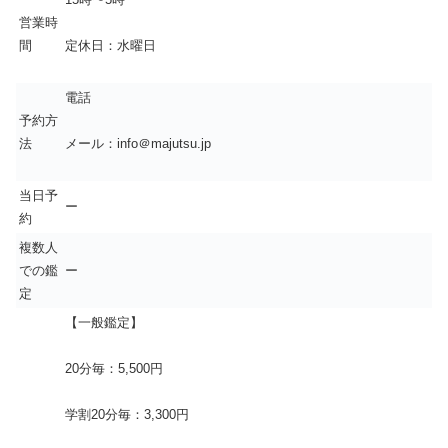
営業時
間
定休日：水曜日
電話
予約方
法
メール：info＠majutsu.jp
当日予
ー
約
複数人
での鑑
ー
定
【一般鑑定】
20分毎：5,500円
学割20分毎：3,300円