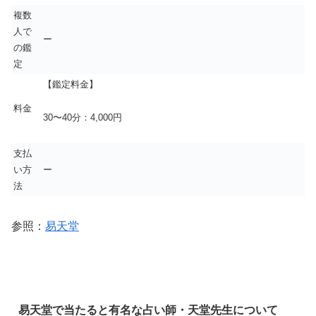
複数
人で
ー
の鑑
定
【鑑定料金】
料金
30〜40分：4,000円
支払
い方
ー
法
参照：
易天堂
易天堂で当たると有名な占い師・天堂先生について