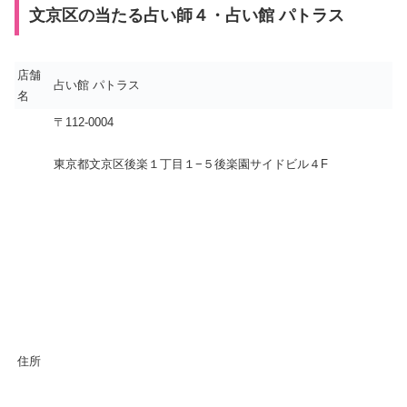
文京区の当たる占い師４・占い館 パトラス
店舗
占い館 パトラス
名
〒112-0004
東京都文京区後楽１丁目１−５後楽園サイドビル４F
住所