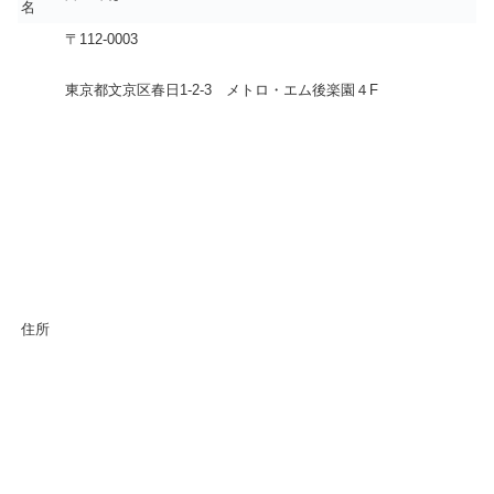
名
〒112-0003
東京都文京区春日1-2-3 メトロ・エム後楽園４F
住所