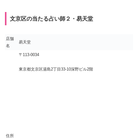
文京区の当たる占い師２・易天堂
店舗
易天堂
名
〒113-0034
東京都文京区湯島2丁目33-10深野ビル2階
住所