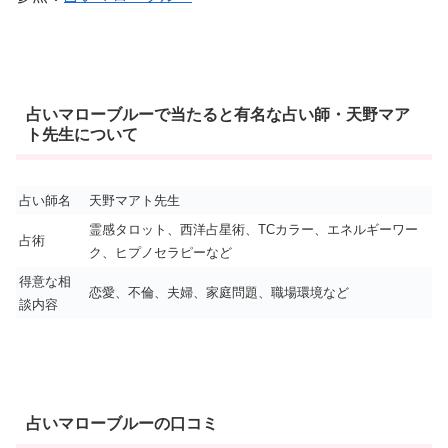
占いマローブルーで当たると有名な占い師・天野マア
ト先生について
占い師名
天野マアト先生
霊感タロット、西洋占星術、TCカラー、エネルギーワー
占術
ク、ヒプノセラピーなど
得意な相
恋愛、不倫、夫婦、家庭問題、職場環境など
談内容
占いマローブルーの口コミ