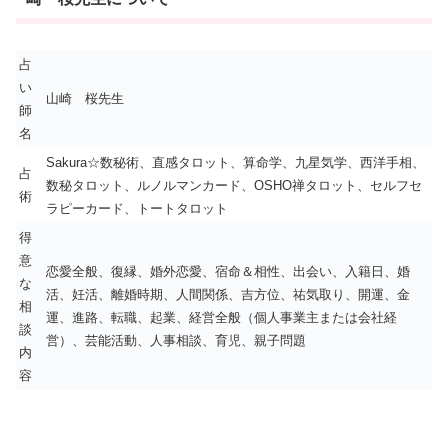
占
い
山崎 桜先生
師
名
Sakura☆数秘術、直感タロット、算命学、九星気学、西洋手相、
占
数秘タロット、ルノルマンカード、OSHO禅タロット、セルフセ
術
ラピーカード、トートタロット
得
意
恋愛全般、復縁、婚外恋愛、宿命＆相性、出会い、入籍日、婚
な
活、妊活、離婚時期、人間関係、吉方位、祐気取り、開運、金
相
運、進路、転職、起業、経営全般（個人事業主または会社経
談
営）、芸能活動、人事相談、育児、親子問題
内
容