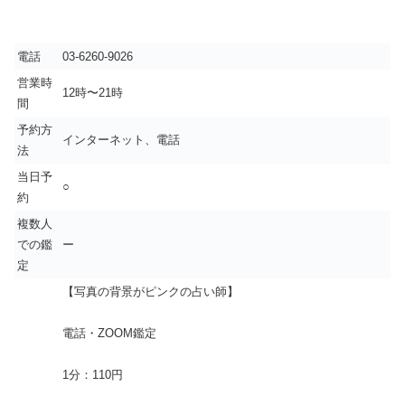
電話
03-6260-9026
営業時
12時〜21時
間
予約方
インターネット、電話
法
当日予
○
約
複数人
での鑑
ー
定
【写真の背景がピンクの占い師】
電話・ZOOM鑑定
1分：110円