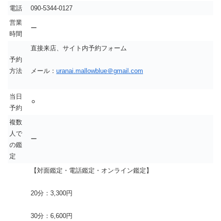
電話
090-5344-0127
営業
ー
時間
直接来店、サイト内予約フォーム
予約
方法
メール：
uranai.mallowblue＠gmail.com
当日
⚪︎
予約
複数
人で
ー
の鑑
定
【対面鑑定・電話鑑定・オンライン鑑定】
20分：3,300円
30分：6,600円